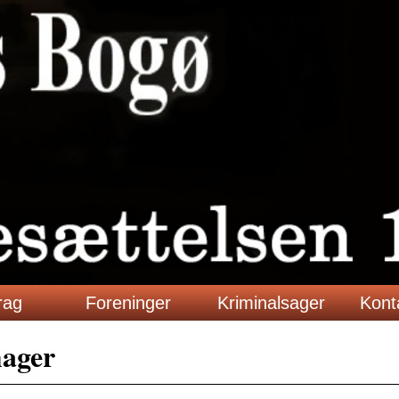
rag
Foreninger
Kriminalsager
Kont
mager