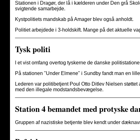
Stationen i Dragør, der lå i kælderen under Den grå Skol
svigtende samarbejde.
Kystpolitiets mandskab på Amager blev også anholdt.
Politiet arbejdede i 3-holdskift. Mange på det aktuelle vag
Tysk politi
I et vist omfang overtog tyskerne de danske politistatio
På stationen "Under Elmene" i Sundby fandt man en lille 
Lederen var politibetjent Poul Otto Ditlev Nielsen støtt
med den illegale modstandsbevægelse.
Station 4 bemandet med protyske da
Gruppen af nazistiske betjente blev kendt under dæknavn