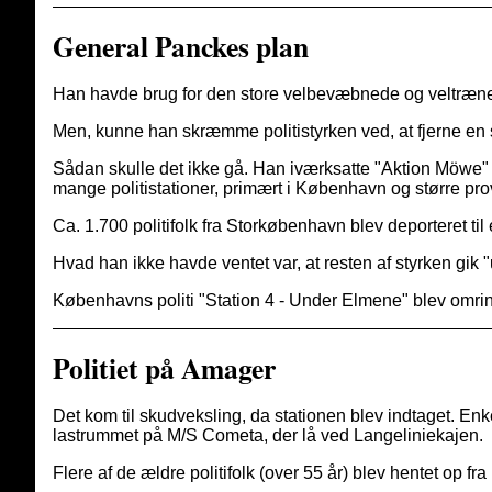
General Panckes plan
Han havde brug for den store velbevæbnede og veltræned
Men, kunne han skræmme politistyrken ved, at fjerne en s
Sådan skulle det ikke gå. Han iværksatte "Aktion Möwe" 
mange politistationer, primært i København og større pro
Ca. 1.700 politifolk fra Storkøbenhavn blev deporteret til 
Hvad han ikke havde ventet var, at resten af styrken gik
Københavns politi "Station 4 - Under Elmene" blev omri
Politiet på Amager
Det kom til skudveksling, da stationen blev indtaget. Enke
lastrummet på M/S Cometa, der lå ved Langeliniekajen.
Flere af de ældre politifolk (over 55 år) blev hentet op fra 