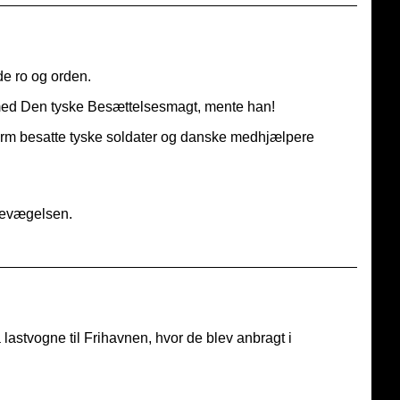
e ro og orden.
lt med Den tyske Besættelsesmagt, mente han!
larm besatte tyske soldater og danske medhjælpere
sbevægelsen.
 lastvogne til Frihavnen, hvor de blev anbragt i