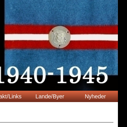
akt/Links
Lande/Byer
Nyheder