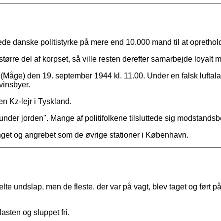
e danske politistyrke på mere end 10.000 mand til at oprethold
tørre del af korpset, så ville resten derefter samarbejde loya
(Måge) den 19. september 1944 kl. 11.00. Under en falsk lufta
vinsbyer.
en Kz-lejr i Tyskland.
 "under jorden". Mange af politifolkene tilsluttede sig modstand
nget og angrebet som de øvrige stationer i København.
lte undslap, men de fleste, der var på vagt, blev taget og ført på
lasten og sluppet fri.