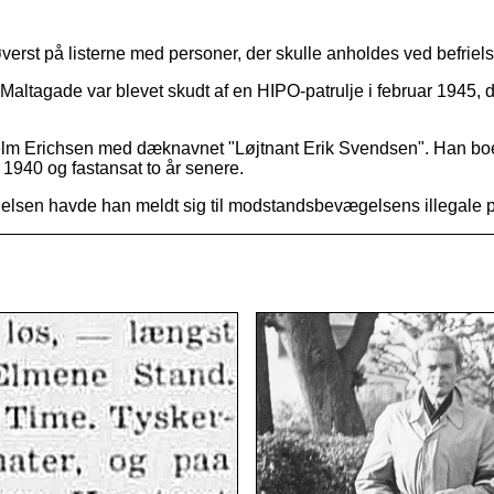
verst på listerne med personer, der skulle anholdes ved befriel
altagade var blevet skudt af en HIPO-patrulje i februar 1945, da 
elm Erichsen med dæknavnet "Løjtnant Erik Svendsen". Han boede
i 1940 og fastansat to år senere.
rielsen havde han meldt sig til modstandsbevægelsens illegale p