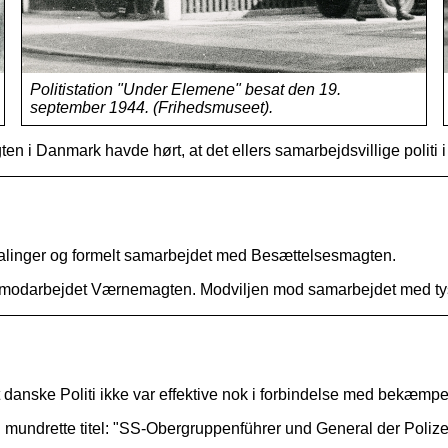
Politistation "Under Elemene" besat den 19.
september 1944. (Frihedsmuseet).
en i Danmark havde hørt, at det ellers samarbejdsvillige politi 
befalinger og formelt samarbejdet med Besættelsesmagten.
de modarbejdet Værnemagten. Modviljen mod samarbejdet med tysk
anske Politi ikke var effektive nok i forbindelse med bekæmp
undrette titel: "SS-Obergruppenführer und General der Polizei