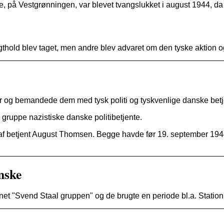
e, på Vestgrønningen, var blevet tvangslukket i august 1944, da 
thold blev taget, men andre blev advaret om den tyske aktion og sk
ner og bemandede dem med tysk politi og tyskvenlige danske betj
gruppe nazistiske danske politibetjente.
et af betjent August Thomsen. Begge havde før 19. september 1944
nske
et "Svend Staal gruppen" og de brugte en periode bl.a. Station 